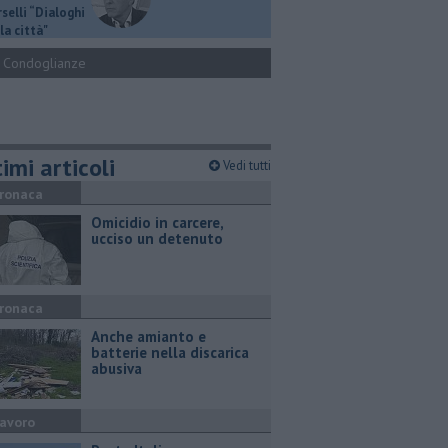
selli “Dialoghi
la città"
Condoglianze
imi articoli
Vedi tutti
ronaca
Omicidio in carcere,
ucciso un detenuto
ronaca
Anche amianto e
batterie nella discarica
abusiva
avoro