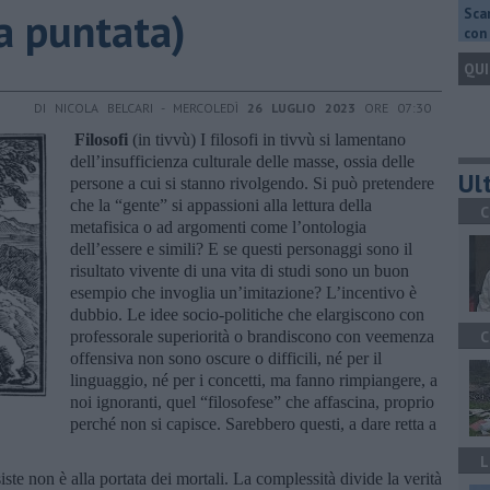
ta puntata)
Scar
con 
QUI
DI NICOLA BELCARI - MERCOLEDÌ
26 LUGLIO 2023
ORE 07:30
Filosofi
(in tivvù) I filosofi in tivvù si lamentano
dell’insufficienza culturale delle masse, ossia delle
Ult
persone a cui si stanno rivolgendo. Si può pretendere
che la “gente” si appassioni alla lettura della
C
metafisica o ad argomenti come l’ontologia
dell’essere e simili? E se questi personaggi sono il
risultato vivente di una vita di studi sono un buon
esempio che invoglia un’imitazione? L’incentivo è
dubbio. Le idee socio-politiche che elargiscono con
professorale superiorità o brandiscono con veemenza
C
offensiva non sono oscure o difficili, né per il
linguaggio, né per i concetti, ma fanno rimpiangere, a
noi ignoranti, quel “filosofese” che affascina, proprio
perché non si capisce. Sarebbero questi, a dare retta a
L
siste non è alla portata dei mortali. La complessità divide la verità