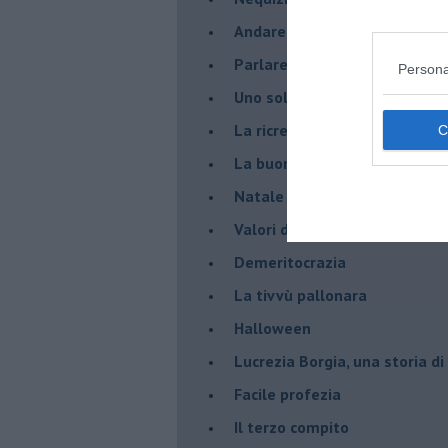
Andare oltre lo specchio
Parlare con la televisione
Persona
Uno solo al comando?
La ricreazione è finita
La buona notizia
Natale con l'elmetto
Valori dubbi miti fasulli
Demeritocrazia
La tivvù pallonara
Halloween
​Lucrezia Borgia, una storia d
Facile profezia
Il terzo compito