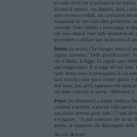
in cento rivoli che si perdono in un terreno
ad esse si oppone, che distorce, falsa, con
sono incontrovertibili, ma costruzioni ideal
sostanziate di vero sono idee periferiche, m
curiosità. Sono affidate a personaggi in di
che sono rimasti fuori dalle spartizioni dei 
promettere o affidare loro un incarico di pr
Diritto
(in teoria) Che bisogno aveva di un
ragioni infondate? Delle giustificazioni? N
che il diritto, la legge. Le regole sono stabi
una maggioranza. È la legge del più forte. Re
Quei motivi sono la propaganda di cui nemm
(non fortuita) sono quasi sempre giuste, e d
non fosse; poi, però, sappiamo che nella pra
chi siano i favoriti di questa “differenza”).
Poker
(in metafora) La partita continua fin
continua a perdere, a giocare sulla parola e
sarà finita: avremo perso tutto. Ci sarà do
e scappare… Si può sostenere che sia un bluf
guerra, se sappiamo che dispongono della
Nicola Belcari