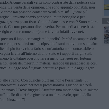
 arido. Alcune parziali verità sono contrastate dalla potenza che
fonde. Le verità delle opinioni, che sono appunto opinabili, non
i e come tali possono contenere verità o falsità. Quelle più
arginali; trovano spazio per costituire un bersaglio o per
A
sgrazia, senza posto fisso. Chi può dare a esse voce? Sono coloro
posti. Costoro possono dire la verità. Per metterli a tacere basta
estigio e ben remunerato (come talvolta infatti avviene).
 pretesto il lupo per mangiare l’agnello? Perché accampare delle
on certo per sentirsi meno colpevole. I suoi motivi non sono altro
lite dal più forte, che a farlo sia un’autorità non contrastabile o
gola la vita all’interno di uno Stato e i rapporti tra gli Stati.
eno le dittature possono fare a meno. Le leggi per fortuna
a noi, eredi dei maestri in materia, sarebbe un paradosso se così
tica la Legge non è uguale per tutti (e pare inutile aggiungere
o allo stremo. Con qualche bluff ma non è l’essenziale. Si
 indebitarci. Gioca per noi il professionista. Quando si alzerà
ve rintanarsi? Dove fuggire? Arraffare una mortadella o un salame
f quello di altri che giocano a un altro tavolo, quello della
 “combinazione”?