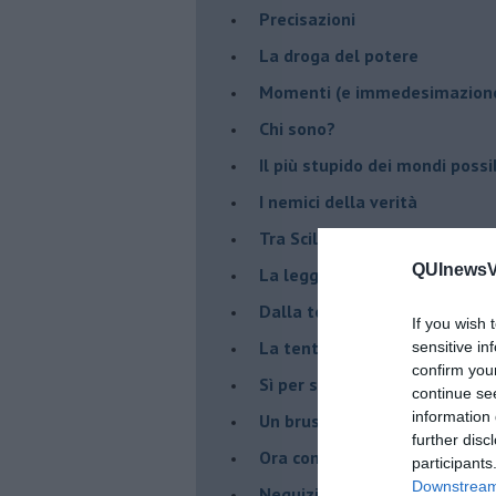
Precisazioni
La droga del potere
Momenti (e immedesimazion
Chi sono?
Il più stupido dei mondi possib
I nemici della verità
Tra Scilla e Cariddi
QUInewsVa
La legge del più forte
Dalla terra alla luna
If you wish 
La tentazione
sensitive in
confirm you
​Sì per sempre? O no al mom
continue se
information 
Un brusco risveglio
further disc
Ora come allora
participants
Downstream 
Nequizia