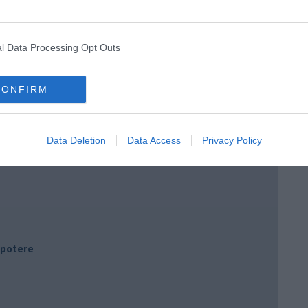
l Data Processing Opt Outs
CONFIRM
Data Deletion
Data Access
Privacy Policy
i potere