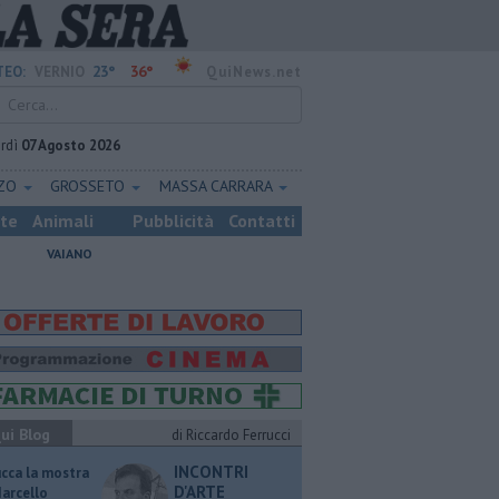
23°
36°
EO:
VERNIO
QuiNews.net
rdì
07 Agosto 2026
ZZO
GROSSETO
MASSA CARRARA
ste
Animali
Pubblicità
Contatti
VAIANO
ui Blog
di Riccardo Ferrucci
INCONTRI
ucca la mostra
D'ARTE
Marcello