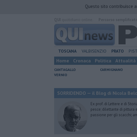
Questo sito contribuisce 
QUI
quotidiano online.
Percorso semplificat
TOSCANA
VALBISENZIO
PRATO
PIS
Home
Cronaca
Politica
Attualità
CANTAGALLO
CARMIGNANO
VERNIO
SORRIDENDO — il Blog di Nicola Belc
Ex prof. di Lettere e di Sto
pesce; dilettante di pittura
passione per gli scacchi; a