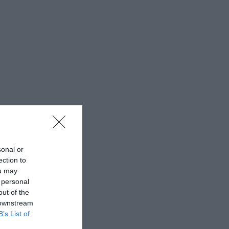
sonal or
ection to
ou may
 personal
out of the
 downstream
B’s List of