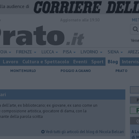
alla audience di
o
Aggiornato alle 19:30
MET
Vene
TOIA
FIRENZE
LUCCA
PISA
LIVORNO
SIENA
ARE
Lavoro
Cultura e Spettacolo
Eventi
Sport
Blog
Intervi
MONTEMURLO
POGGIO A CAIANO
PRATO
ari
ria dell’arte, ex bibliotecario; ex giovane, ex sano come un
 e composizione artistica, giocatore di dama, con la
mante della parola scritta
Q
Vedi tutti gli articoli del blog di Nicola Belcari
A L
di 