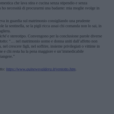
omestica che lava stira e cucina senza stipendio e senza
non ho necessità di procurarmi una badante: mia moglie svolge in
eva in guardia sul matrimonio consigliando una prudente
uole la sentinella, se la pigli ricca assai chi comanda non lo sai, in
gliera.
liché
e stereotipo. Convengono per la conclusione parole diverse
totto
: “… nel matrimonio uomo e donna uniti dall’affetto non
nel crescere figli, nel soffrire, insieme privilegiati o vittime in
me e chi resta ha la pena maggiore e un’immedicabile
piangere.”
tto:
https://www.quinewsvaldera.it/ventotto.htm
.