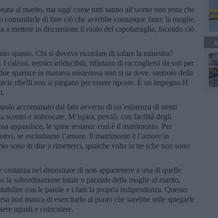
ata al marito, ma oggi come tutti sanno all’uomo non resta che
to comandarle di fare ciò che avrebbe comunque fatto; la moglie,
rda a mettere in discussione il ruolo del capofamiglia, facendo ciò
A
no spasso. Chi si doveva ricordare di salare la minestra?
calzini, nemici irriducibili, rifiutano di raccogliersi da soli per
i due sparisce in maniera misteriosa non si sa dove, simbolo della
micie ribelli non si piegano per essere riposte. È un impegno H
o.
popolo accomunato dal fato avverso di un’esistenza di stenti
a scontri e imboscate. M’ispira, perciò, con facilità degli
sa appassisce, le spine restano: così è il matrimonio. Per
motivi, se escludiamo l’amore. Il matrimonio è l’amore in
io sono in due a rimetterci, qualche volta in tre (che non sono
costanza nel dimostrare di non appartenere a una di quelle
 la subordinazione totale o parziale della moglie al marito,
tabilire con le parole e i fatti la propria indipendenza. Questo
rsa non manca di esercitarlo al punto che sarebbe utile spiegarle
sere uguali e coincidere.