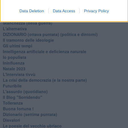
Beneficenza
Data Deletion
Data Access
Privacy Policy
L'inganno
Verso l'immortalità
Stanchezza (della guerra)
L'alternativa
​DIZIONARIO (ottava puntata) (politica e dintorni)
Il tramonto delle ideologie
Gli ultimi tempi
Intelligenza artificiale e deficienza naturale
Io populista
Ininfluenza
Natale 2023
L'intervista tivvù
La crisi della democrazia (e la nostra parte)
Futuribile
L'assurdo (quotidiano)
Il Blog "Sorridendo"
Tolleranza
Buona fortuna !
​Dizionario (settima puntata)
Disvalori
Le poesie del vecchio ubriaco