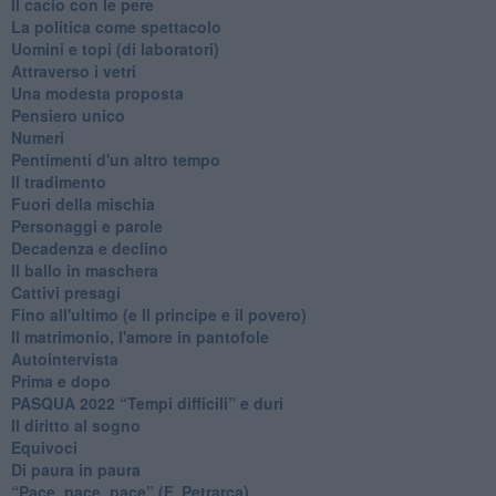
Il cacio con le pere
La politica come spettacolo
Uomini e topi (di laboratori)
Attraverso i vetri
Una modesta proposta
Pensiero unico
Numeri
Pentimenti d'un altro tempo
Il tradimento
Fuori della mischia
Personaggi e parole
Decadenza e declino
Il ballo in maschera
Cattivi presagi
Fino all'ultimo (e Il principe e il povero)
Il matrimonio, l'amore in pantofole
Autointervista
Prima e dopo
​PASQUA 2022 “Tempi difficili” e duri
Il diritto al sogno
Equivoci
Di paura in paura
​“Pace, pace, pace” (F. Petrarca)