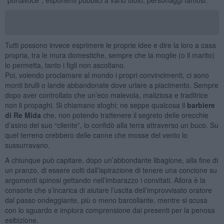
Tutti possono invece esprimere le proprie idee e dire la loro a casa
propria, tra le mura domestiche, sempre che la moglie (o il marito)
lo permetta, tanto i figli non ascoltano.
Poi, volendo proclamare al mondo i propri convincimenti, ci sono
monti brulli o lande abbandonate dove urlare a piacimento. Sempre
dopo aver controllato che un’eco malevola, maliziosa e traditrice
non li propaghi. Si chiamano sfoghi; ne seppe qualcosa il
barbiere
di Re Mida
che, non potendo trattenere il segreto delle orecchie
d’asino del suo “cliente”, lo confidò alla terra attraverso un buco. Su
quel terreno crebbero delle canne che mosse del vento lo
sussurravano.
A chiunque può capitare, dopo un’abbondante libagione, alla fine di
un pranzo, di essere colti dall’ispirazione di tenere una concione su
argomenti spinosi gettando nell’imbarazzo i convitati. Allora è la
consorte che s’incarica di aiutare l’uscita dell’improvvisato oratore
dal passo ondeggiante, più o meno barcollante, mentre si scusa
con lo sguardo e implora comprensione dai presenti per la penosa
esibizione.