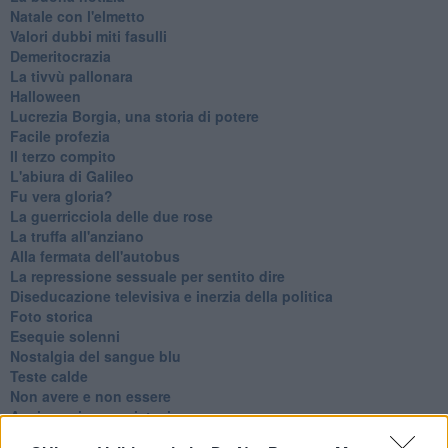
Natale con l'elmetto
Valori dubbi miti fasulli
Demeritocrazia
La tivvù pallonara
Halloween
​Lucrezia Borgia, una storia di potere
Facile profezia
Il terzo compito
L'abiura di Galileo
Fu vera gloria?
La guerricciola delle due rose
La truffa all'anziano
Alla fermata dell'autobus
La repressione sessuale per sentito dire
Diseducazione televisiva e inerzia della politica
Foto storica
Esequie solenni
Nostalgia del sangue blu
Teste calde
Non avere e non essere
Armiamoci e... avviatevi
Da Capodanno a Carnevale