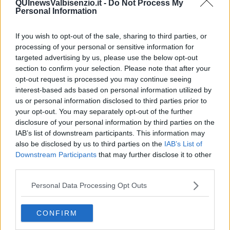
QUInewsValbisenzio.it -
Do Not Process My
Schizzi di fango
Personal Information
Sor-riso amaro
Fine anno al ristorante
La festa di Capodanno
If you wish to opt-out of the sale, sharing to third parties, or
Natale 2024
processing of your personal or sensitive information for
Re e regnanti
targeted advertising by us, please use the below opt-out
A noi interessa il dito non la luna
section to confirm your selection. Please note that after your
Come rubare allo stato e vivere felici
opt-out request is processed you may continue seeing
Una performance
interest-based ads based on personal information utilized by
Il compagno
us or personal information disclosed to third parties prior to
​Io (allo specchio)
your opt-out. You may separately opt-out of the further
Tramonto
disclosure of your personal information by third parties on the
Passato, presente, futuro
IAB’s list of downstream participants. This information may
La virtù del non fare
also be disclosed by us to third parties on the
IAB’s List of
Il giorno dei saldi
Downstream Participants
that may further disclose it to other
L'ultimo post
third parties.
Leggendo l'Eneide
​(In)sicurezza stradale
Personal Data Processing Opt Outs
Il decalogo del politico
Un calcio alla finzione
Solitudine
CONFIRM
Mercanti nel tempio
Il disprezzo del mondo