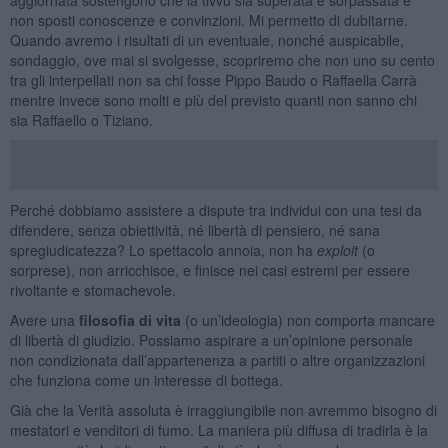
non sposti conoscenze e convinzioni. Mi permetto di dubitarne.
Quando avremo i risultati di un eventuale, nonché auspicabile,
sondaggio, ove mai si svolgesse, scopriremo che non uno su cento
tra gli interpellati non sa chi fosse Pippo Baudo o Raffaella Carrà
mentre invece sono molti e più del previsto quanti non sanno chi
sia Raffaello o Tiziano.
Perché dobbiamo assistere a dispute tra individui con una tesi da
difendere, senza obiettività, né libertà di pensiero, né sana
spregiudicatezza? Lo spettacolo annoia, non ha
exploit
(o
sorprese), non arricchisce, e finisce nei casi estremi per essere
rivoltante e stomachevole.
Avere una
filosofia di vita
(o un’ideologia) non comporta mancare
di libertà di giudizio. Possiamo aspirare a un’opinione personale
non condizionata dall’appartenenza a partiti o altre organizzazioni
che funziona come un interesse di bottega.
Già che la Verità assoluta è irraggiungibile non avremmo bisogno di
mestatori e venditori di fumo. La maniera più diffusa di tradirla è la