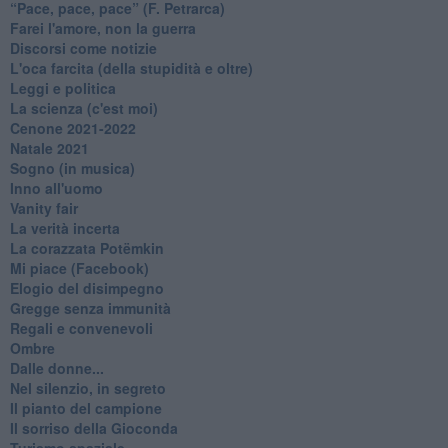
​“Pace, pace, pace” (F. Petrarca)
Farei l'amore, non la guerra
Discorsi come notizie
L'oca farcita (della stupidità e oltre)
Leggi e politica
La scienza (c'est moi)
Cenone 2021-2022
Natale 2021
Sogno (in musica)
Inno all'uomo
Vanity fair
La verità incerta
La corazzata Potëmkin
Mi piace (Facebook)
Elogio del disimpegno
Gregge senza immunità
Regali e convenevoli
Ombre
Dalle donne...
Nel silenzio, in segreto
Il pianto del campione
Il sorriso della Gioconda
Turismo spaziale