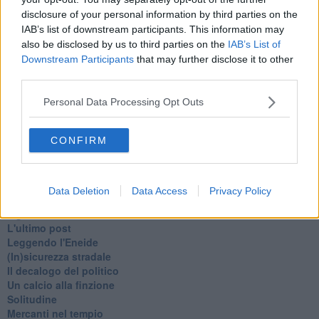
Schizzi di fango
disclosure of your personal information by third parties on the
Sor-riso amaro
IAB’s list of downstream participants. This information may
Fine anno al ristorante
also be disclosed by us to third parties on the
IAB’s List of
La festa di Capodanno
Downstream Participants
that may further disclose it to other
Natale 2024
third parties.
Re e regnanti
A noi interessa il dito non la luna
Personal Data Processing Opt Outs
Come rubare allo stato e vivere felici
Una performance
CONFIRM
Il compagno
​Io (allo specchio)
Tramonto
Passato, presente, futuro
Data Deletion
Data Access
Privacy Policy
La virtù del non fare
Il giorno dei saldi
L'ultimo post
Leggendo l'Eneide
​(In)sicurezza stradale
Il decalogo del politico
Un calcio alla finzione
Solitudine
Mercanti nel tempio