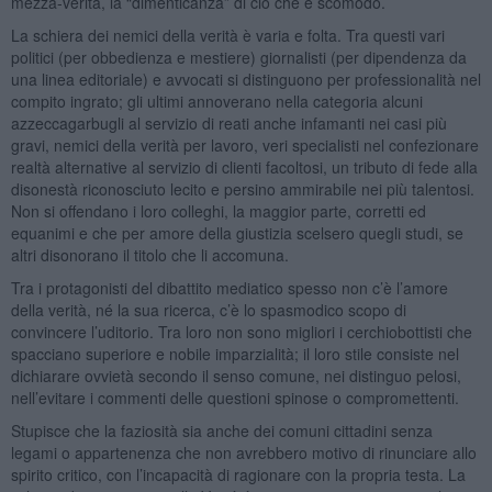
mezza-verità, la “dimenticanza” di ciò che è scomodo.
La schiera dei nemici della verità è varia e folta. Tra questi vari
politici (per obbedienza e mestiere) giornalisti (per dipendenza da
una linea editoriale) e avvocati si distinguono per professionalità nel
compito ingrato; gli ultimi annoverano nella categoria alcuni
azzeccagarbugli al servizio di reati anche infamanti nei casi più
gravi, nemici della verità per lavoro, veri specialisti nel confezionare
realtà alternative al servizio di clienti facoltosi, un tributo di fede alla
disonestà riconosciuto lecito e persino ammirabile nei più talentosi.
Non si offendano i loro colleghi, la maggior parte, corretti ed
equanimi e che per amore della giustizia scelsero quegli studi, se
altri disonorano il titolo che li accomuna.
Tra i protagonisti del dibattito mediatico spesso non c’è l’amore
della verità, né la sua ricerca, c’è lo spasmodico scopo di
convincere l’uditorio. Tra loro non sono migliori i cerchiobottisti che
spacciano superiore e nobile imparzialità; il loro stile consiste nel
dichiarare ovvietà secondo il senso comune, nei distinguo pelosi,
nell’evitare i commenti delle questioni spinose o compromettenti.
Stupisce che la faziosità sia anche dei comuni cittadini senza
legami o appartenenza che non avrebbero motivo di rinunciare allo
spirito critico, con l’incapacità di ragionare con la propria testa. La