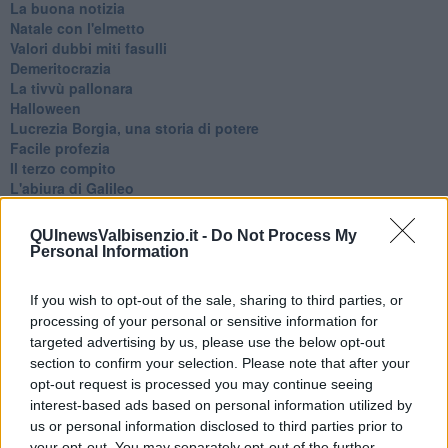
La buona notizia
Natale con l'elmetto
Valori dubbi miti fasulli
Demeritocrazia
La tivvù pallonara
Halloween
​Lucrezia Borgia, una storia di potere
Facile profezia
Il terzo compito
L'abiura di Galileo
Fu vera gloria?
La guerricciola delle due rose
QUInewsValbisenzio.it -
Do Not Process My
La truffa all'anziano
Personal Information
Alla fermata dell'autobus
La repressione sessuale per sentito dire
If you wish to opt-out of the sale, sharing to third parties, or
Diseducazione televisiva e inerzia della politica
processing of your personal or sensitive information for
Foto storica
targeted advertising by us, please use the below opt-out
Esequie solenni
section to confirm your selection. Please note that after your
Nostalgia del sangue blu
opt-out request is processed you may continue seeing
Teste calde
interest-based ads based on personal information utilized by
Non avere e non essere
us or personal information disclosed to third parties prior to
Armiamoci e... avviatevi
Da Capodanno a Carnevale
your opt-out. You may separately opt-out of the further