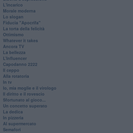
L'incarico
Morale moderna
Lo slogan
Fiducia "Apocrifa"
La torta della felicità
Ottimismo
Whatever it takes
Ancora TV
La bellezza
L’Influencer
​Capodanno 2222
Il ceppo
Alla rotatoria
In tv
Io, mia moglie e il virologo
Il diritto e il rovescio
Sfortunato al gioco...
Un concetto superato
La dedica
In pizzeria
Al supermercato
Semafori