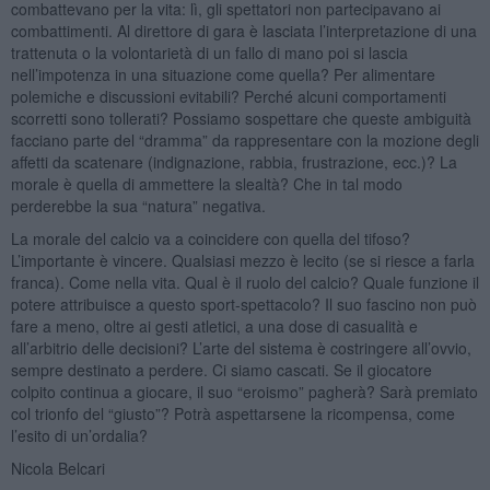
combattevano per la vita: lì, gli spettatori non partecipavano ai
combattimenti. Al direttore di gara è lasciata l’interpretazione di una
trattenuta o la volontarietà di un fallo di mano poi si lascia
nell’impotenza in una situazione come quella? Per alimentare
polemiche e discussioni evitabili? Perché alcuni comportamenti
scorretti sono tollerati? Possiamo sospettare che queste ambiguità
facciano parte del “dramma” da rappresentare con la mozione degli
affetti da scatenare (indignazione, rabbia, frustrazione, ecc.)? La
morale è quella di ammettere la slealtà? Che in tal modo
perderebbe la sua “natura” negativa.
La morale del calcio va a coincidere con quella del tifoso?
L’importante è vincere. Qualsiasi mezzo è lecito (se si riesce a farla
franca). Come nella vita. Qual è il ruolo del calcio? Quale funzione il
potere attribuisce a questo sport-spettacolo? Il suo fascino non può
fare a meno, oltre ai gesti atletici, a una dose di casualità e
all’arbitrio delle decisioni? L’arte del sistema è costringere all’ovvio,
sempre destinato a perdere. Ci siamo cascati. Se il giocatore
colpito continua a giocare, il suo “eroismo” pagherà? Sarà premiato
col trionfo del “giusto”? Potrà aspettarsene la ricompensa, come
l’esito di un’ordalia?
Nicola Belcari