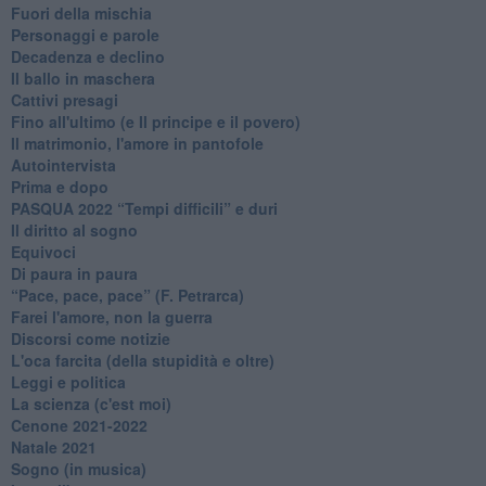
Fuori della mischia
Personaggi e parole
Decadenza e declino
Il ballo in maschera
Cattivi presagi
Fino all'ultimo (e Il principe e il povero)
Il matrimonio, l'amore in pantofole
Autointervista
Prima e dopo
​PASQUA 2022 “Tempi difficili” e duri
Il diritto al sogno
Equivoci
Di paura in paura
​“Pace, pace, pace” (F. Petrarca)
Farei l'amore, non la guerra
Discorsi come notizie
L'oca farcita (della stupidità e oltre)
Leggi e politica
La scienza (c'est moi)
Cenone 2021-2022
Natale 2021
Sogno (in musica)