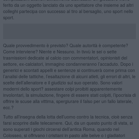
ferito da un oggetto lanciato da uno spettatore che insieme ad altri
colleghi partecipa con successo al tiro al bersaglio, uno sport nello
sport.
Quale provvedimento è previsto? Quale autorità è competente?
Come interviene? Niente e Nessuno. In tivvù le sei o sette
trasmissioni dedicate al calcio con commentatori, opinionisti del
settore, ex-calciatori, immagino condanneranno l’accaduto. Dopo i
generici e scontati appelli e sentenze si continuerà come prima con
l’analisi delle tattiche, l’esaltazione di alcuni atleti, gli errori di altri, le
scelte dell’allenatore e il giudizio sul suo operato. Sono valori
moderni dello sport? assestare colpi proibiti apparentemente
involontari, la simulazione, fingere di essere stati colpiti, l’ipocrisia di
offrire le scuse alla vittima, spergiurare il falso per un fallo laterale,
ecc.?
Tutto all’insegna della lotta dell’uomo contro la tecnica, cioè senza
farsi scoprire dalle telecamere. Qui, da un questo punto di vista, si
sono superati i giochi circensi dell’antica Roma, quando nel
Colosseo, si offrivano i cristiani in pasto alle belve o i gladiatori