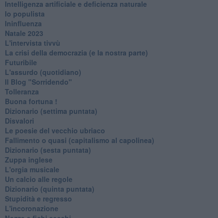
Intelligenza artificiale e deficienza naturale
Io populista
Ininfluenza
Natale 2023
L'intervista tivvù
La crisi della democrazia (e la nostra parte)
Futuribile
L'assurdo (quotidiano)
Il Blog "Sorridendo"
Tolleranza
Buona fortuna !
​Dizionario (settima puntata)
Disvalori
Le poesie del vecchio ubriaco
Fallimento o quasi (capitalismo al capolinea)
Dizionario (sesta puntata)
Zuppa inglese
L'orgia musicale
Un calcio alle regole
Dizionario (quinta puntata)
Stupidità e regresso
L'incoronazione
Nozze e fichi secchi