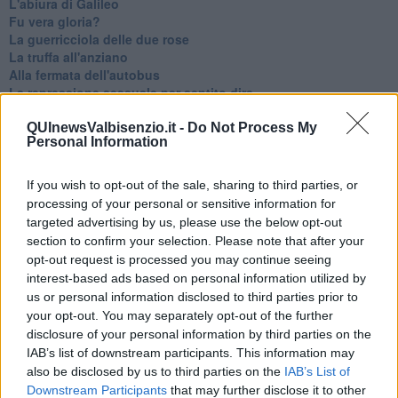
L'abiura di Galileo
Fu vera gloria?
La guerricciola delle due rose
La truffa all'anziano
Alla fermata dell'autobus
La repressione sessuale per sentito dire
Diseducazione televisiva e inerzia della politica
Foto storica
QUInewsValbisenzio.it -
Do Not Process My
Personal Information
Esequie solenni
Nostalgia del sangue blu
Teste calde
If you wish to opt-out of the sale, sharing to third parties, or
Non avere e non essere
processing of your personal or sensitive information for
Armiamoci e... avviatevi
targeted advertising by us, please use the below opt-out
Da Capodanno a Carnevale
section to confirm your selection. Please note that after your
Schizzi di fango
opt-out request is processed you may continue seeing
Sor-riso amaro
interest-based ads based on personal information utilized by
Fine anno al ristorante
us or personal information disclosed to third parties prior to
La festa di Capodanno
your opt-out. You may separately opt-out of the further
Natale 2024
disclosure of your personal information by third parties on the
Re e regnanti
IAB’s list of downstream participants. This information may
A noi interessa il dito non la luna
also be disclosed by us to third parties on the
IAB’s List of
Come rubare allo stato e vivere felici
Downstream Participants
that may further disclose it to other
Una performance