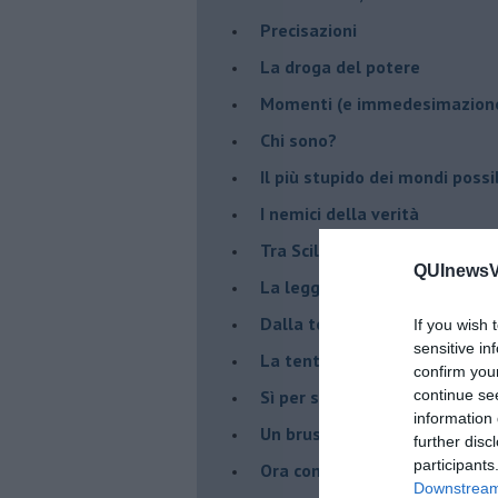
Precisazioni
La droga del potere
Momenti (e immedesimazion
Chi sono?
Il più stupido dei mondi possib
I nemici della verità
Tra Scilla e Cariddi
QUInewsVa
La legge del più forte
Dalla terra alla luna
If you wish 
sensitive in
La tentazione
confirm you
​Sì per sempre? O no al mom
continue se
information 
Un brusco risveglio
further disc
participants
Ora come allora
Downstream 