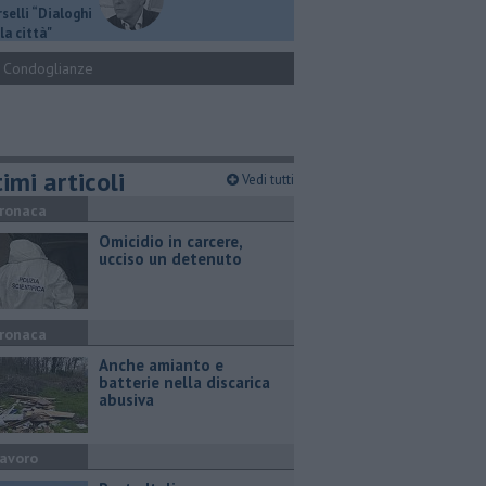
selli “Dialoghi
la città"
Condoglianze
imi articoli
Vedi tutti
ronaca
Omicidio in carcere,
ucciso un detenuto
ronaca
Anche amianto e
batterie nella discarica
abusiva
avoro