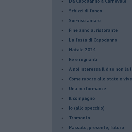
Da Capodanno a Carnevale
Schizzi di fango
Sor-riso amaro
Fine anno al ristorante
La festa di Capodanno
Natale 2024
Re e regnanti
A noi interessa il dito non la 
Come rubare allo stato e viver
Una performance
Il compagno
​Io (allo specchio)
Tramonto
Passato, presente, futuro